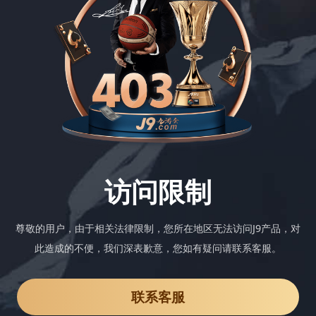
访问限制
尊敬的用户，由于相关法律限制，您所在地区无法访问J9产品，对
此造成的不便，我们深表歉意，您如有疑问请联系客服。
联系客服