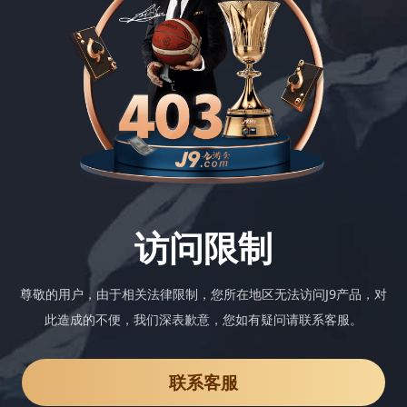
访问限制
尊敬的用户，由于相关法律限制，您所在地区无法访问J9产品，对
此造成的不便，我们深表歉意，您如有疑问请联系客服。
联系客服