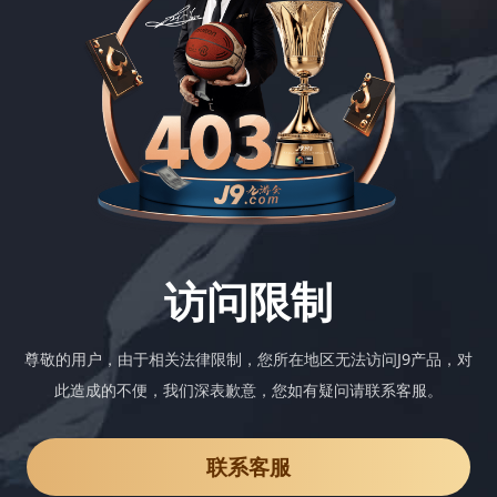
访问限制
尊敬的用户，由于相关法律限制，您所在地区无法访问J9产品，对
此造成的不便，我们深表歉意，您如有疑问请联系客服。
联系客服