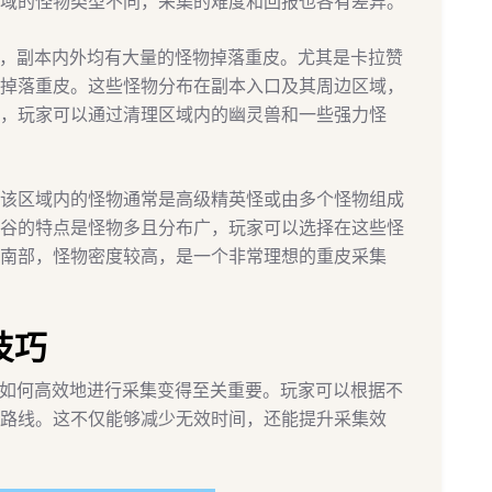
域的怪物类型不同，采集的难度和回报也各有差异。
一，副本内外均有大量的怪物掉落重皮。尤其是卡拉赞
掉落重皮。这些怪物分布在副本入口及其周边区域，
，玩家可以通过清理区域内的幽灵兽和一些强力怪
该区域内的怪物通常是高级精英怪或由多个怪物组成
谷的特点是怪物多且分布广，玩家可以选择在这些怪
南部，怪物密度较高，是一个非常理想的重皮采集
技巧
，如何高效地进行采集变得至关重要。玩家可以根据不
路线。这不仅能够减少无效时间，还能提升采集效