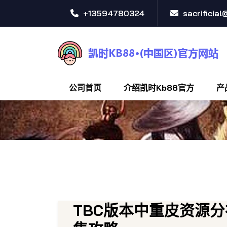
+13594780324
sacrificia
公司首页
介绍凯时kb88官方
产
TBC版本中重皮资源