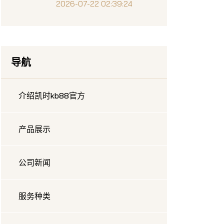
务的神秘面纱
2026-07-22 02:39:24
导航
介绍凯时kb88官方
产品展示
公司新闻
服务种类