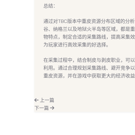
总结：
通过对TBC版本中重皮资源分布区域的分
谷、纳格兰以及地狱火半岛等区域，都是重
物特点，制定合适的采集路线，提高采集效
为玩家进行高效采集的好选择。
在采集过程中，结合制皮与剥皮职业，可以
利用。通过合理规划采集路线、避开竞争以
重皮资源，并在游戏中获取更大的经济收益
上一篇
下一篇