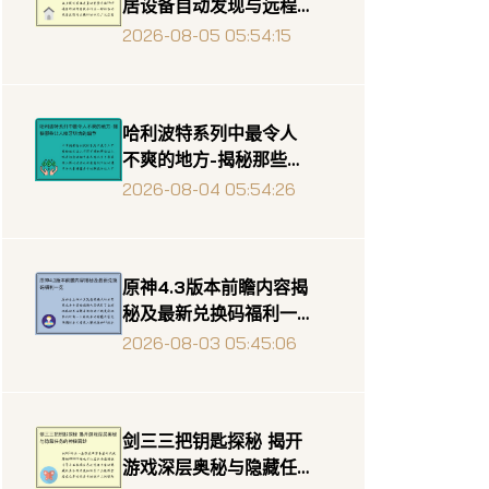
居设备自动发现与远程
控制系统设计研究
2026-08-05 05:54:15
哈利波特系列中最令人
不爽的地方-揭秘那些让
人咬牙切齿的细节
2026-08-04 05:54:26
原神4.3版本前瞻内容揭
秘及最新兑换码福利一
览
2026-08-03 05:45:06
剑三三把钥匙探秘 揭开
游戏深层奥秘与隐藏任