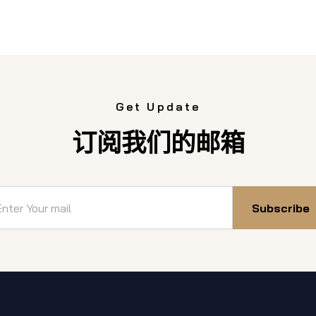
Get Update
订阅我们的邮箱
Subscribe