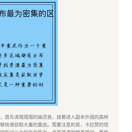
，首先清理周围的幽灵兽，接着进入副本外围的森林
够快速获取大量的重皮。需要注意的是，卡拉赞的怪