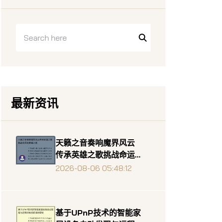
最新资讯
天籁之音奏响魔界风云
传承英雄之歌挑战命运
的巅峰之旅
2026-08-06 05:48:12
基于UPnP技术的智能家