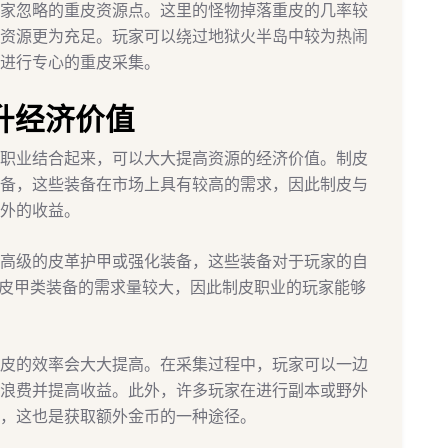
家忽略的重皮资源点。这里的怪物掉落重皮的几率较
资源更为充足。玩家可以绕过地狱火半岛中较为热闹
进行专心的重皮采集。
升经济价值
职业结合起来，可以大大提高资源的经济价值。制皮
备，这些装备在市场上具有较高的需求，因此制皮与
外的收益。
高级的皮革护甲或强化装备，这些装备对于玩家的自
，皮甲类装备的需求量较大，因此制皮职业的玩家能够
皮的效率会大大提高。在采集过程中，玩家可以一边
浪费并提高收益。此外，许多玩家在进行副本或野外
，这也是获取额外金币的一种途径。