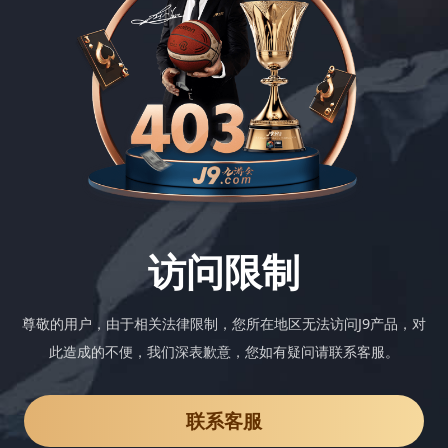
访问限制
尊敬的用户，由于相关法律限制，您所在地区无法访问J9产品，对
此造成的不便，我们深表歉意，您如有疑问请联系客服。
联系客服