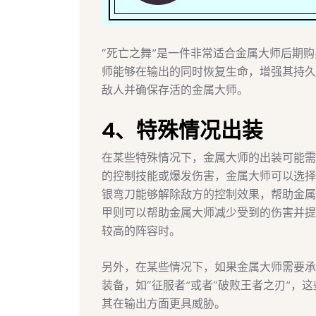
“死亡之舞”是一件非常适合金属大师后期
师能够在输出的同时恢复生命，增强其持久
敌人并确保存活的金属大师。
4、特殊情况出装
在某些特殊情况下，金属大师的出装可能需
的控制技能或爆发伤害，金属大师可以选择购
银弯刀能够解除敌方的控制效果，帮助金属
甲则可以帮助金属大师减少受到的伤害并提
较高的阵容时。
另外，在某些情况下，如果金属大师需要承
装备，如“征服者”或者“破败王者之刃”，
其在输出方面更具威胁。