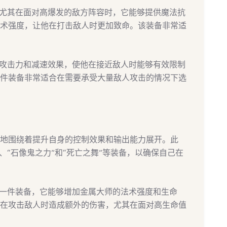
，尤其在面对高爆发的敌方阵容时，它能够提供魔法抗
术强度，让他在打击敌人时更加致命。该装备非常适
、攻击力和减速效果，使他在接近敌人时能够有效限制
件装备非常适合在需要承受大量敌人攻击的情况下选
地围绕着提升自身的控制效果和输出能力展开。此
、“石像鬼之力”和“死亡之舞”等装备，以确保自己在
的一件装备，它能够增加金属大师的法术强度和生命
在攻击敌人时造成额外的伤害，尤其在面对高生命值