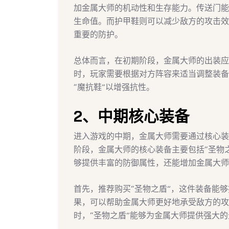
加金属大师的机动性和生存能力。传送门能
生命值。而护甲鞋则可以减少敌方的攻击效
重要的防护。
总体而言，在初期阶段，金属大师的出装应
时，玩家需要根据对方阵容来适当调整装备
“魔抗鞋”以增强抗性。
2、中期核心装备
进入游戏的中期，金属大师需要通过核心装
阶段，金属大师的核心装备主要包括“圣物之
够提供丰富的防御属性，还能增加金属大师
首先，推荐购买“圣物之盾”，这件装备能
果，可以帮助金属大师更好地承受敌方的攻
时，“圣物之盾”能够为金属大师提供强大