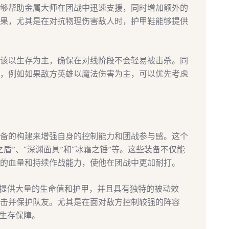
够帮助金属大师在团战中迅速支援，同时增加额外的
果，尤其是在对抗物理伤害敌人时，护甲鞋能够提供
该以生存为主，确保在对线阶段不会轻易被击杀。同
，例如如果敌方英雄以魔法伤害为主，可以优先考虑
备的构建来增强自身的控制能力和团战参与感。这个
盾”、“深渊面具”和“冰霜之锤”等。这些装备不仅能
的血量和持续作战能力，使他在团战中更加耐打。
够提供大量的生命值和护甲，并且具有独特的被动效
击并保护队友。尤其是在面对敌方控制较强的阵容
的生存保障。