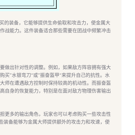
购买的装备，它能够提供生命偷取和攻击力，使金属大
作战能力。这件装备适合那些需要在团战中频繁冲击
要做出针对性的调整。例如，如果敌方阵容拥有强大
买“水银弯刀”或“振奋盔甲”来提升自己的抗性。水
大师在遭遇敌方控制时保持较高的机动性。而振奋盔
高自身的恢复能力，特别是在面对敌方物理伤害输出
担更多的输出角色，玩家也可以考虑购买一些攻击性
这些装备能够为金属大师提供额外的攻击力和攻速，使