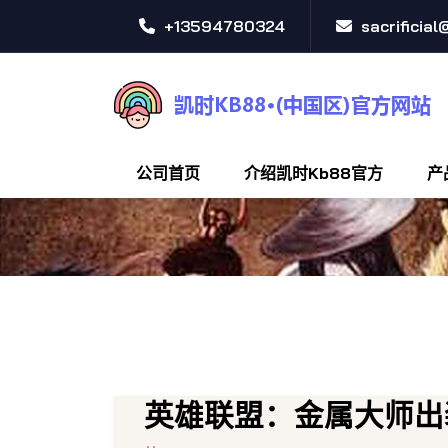
+13594780324
sacrificia
公司首页
介绍凯时kb88官方
产
英雄联盟：金属大师出