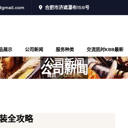
l@gmail.com
合肥市济遮瀑布159号
品展示
公司新闻
服务种类
交流凯时k88最新
公司新闻
首页
公司新闻
装全攻略